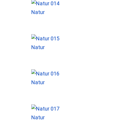
Natur
Natur
Natur
Natur