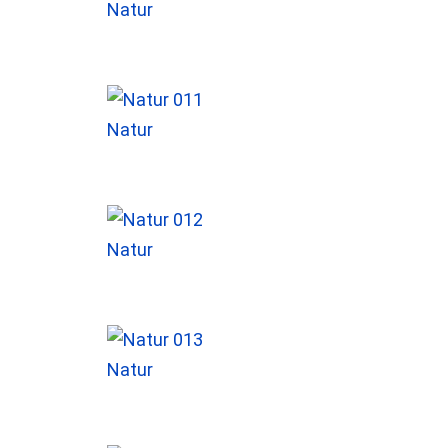
Natur
Natur
Natur
Natur